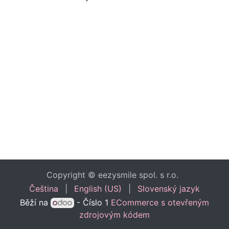
Copyright © eezysmile spol. s r.o.
Čeština
|
English (US)
|
Slovenský jazyk
Běží na
- Číslo 1
ECommerce s otevřeným
zdrojovým kódem